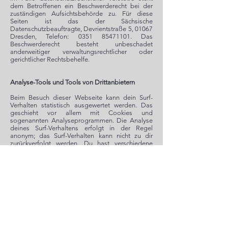
dem Betroffenen ein Beschwerderecht bei der
zuständigen Aufsichtsbehörde zu. Für diese
Seiten ist das der Sächsische
Datenschutzbeauftragte, Devrientstraße 5, 01067
Dresden, Telefon:
0351 85471101
. Das
Beschwerderecht besteht unbeschadet
anderweitiger verwaltungsrechtlicher oder
gerichtlicher Rechtsbehelfe.
Analyse-Tools und Tools von Drittanbietern
Beim Besuch dieser Webseite kann dein Surf-
Verhalten statistisch ausgewertet werden. Das
geschieht vor allem mit Cookies und
sogenannten Analyseprogrammen. Die Analyse
deines Surf-Verhaltens erfolgt in der Regel
anonym; das Surf-Verhalten kann nicht zu dir
zurückverfolgt werden. Du hast verschiedene
technische Möglichkeiten, diese Analyse zu
verhindern. Diese sowie Informationen zur
Widerspruchsmöglichkeiten sind an
entsprechender Stelle in der
Datenschutzerklärung aufgeführt.
Cookies
Die Internetseiten verwenden teilweise so
genannte Cookies. Cookies richten auf deinem