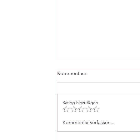
Kommentare
Rating hinzufügen
Schnelle Linderung von
Kommentar verfassen...
Beschwerden oder Ursachen
verstehen - Zwei Sichtweisen