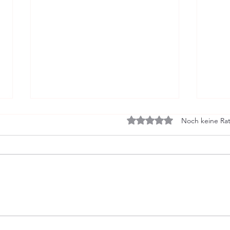
Mit 0 von 5 Sternen bewe
Noch keine Rat
Unsere Haut - Grenze und
Die 
Spiegel
Körp