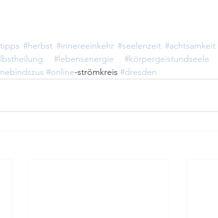
tipps
#herbst
#innereeinkehr
#seelenzeit
#achtsamkeit
lbstheilung
#lebensenergie
#körpergeistundseele
inebindszus
#online
-strömkreis 
#dresden