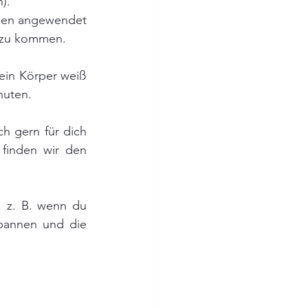
). 
ehen angewendet 
he zu kommen.
ein Körper weiß 
nuten. 
h gern für dich 
inden wir den 
 z. B. wenn du 
spannen und die 