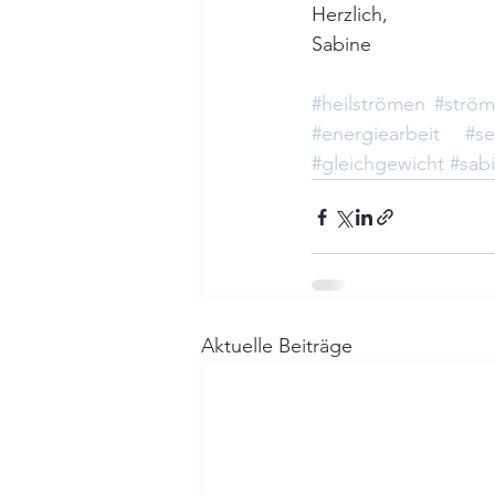
Herzlich, 
Sabine
#heilströmen
#ström
#energiearbeit
#se
#gleichgewicht
#sab
Aktuelle Beiträge