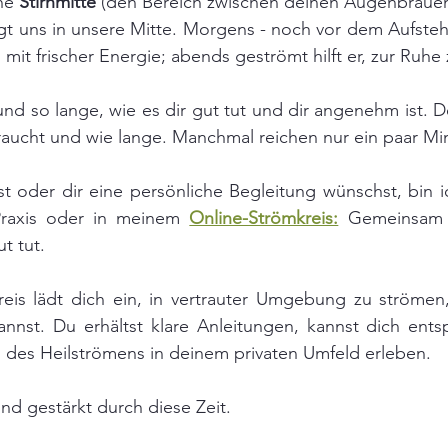
ne 
Stirnmitte 
(den Bereich zwischen deinen Augenbrauen
ingt uns in unsere Mitte. Morgens - noch vor dem Aufst
s mit frischer Energie; abends geströmt hilft er, zur Ru
 und so lange, wie es dir gut tut und dir angenehm ist. D
raucht und wie lange. Manchmal reichen nur ein paar Mi
 oder dir eine persönliche Begleitung wünschst, bin ic
raxis oder in meinem 
Online-Strömkreis:
 Gemeinsam f
t tut.
eis lädt dich ein, in vertrauter Umgebung zu strömen,
kannst. Du erhältst klare Anleitungen, kannst dich ent
des Heilströmens in deinem privaten Umfeld erleben.
d gestärkt durch diese Zeit.