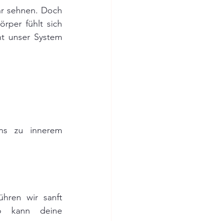
hr sehnen. Doch 
rper fühlt sich 
t unser System 
ns zu innerem 
hren wir sanft 
o kann deine 