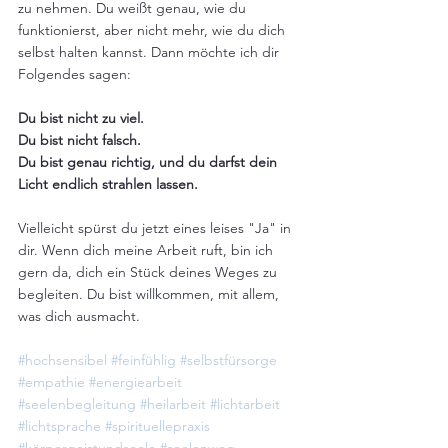
zu nehmen. Du weißt genau, wie du 
funktionierst, aber nicht mehr, wie du dich 
selbst halten kannst. Dann möchte ich dir 
Folgendes sagen:
Du bist nicht zu viel. 
Du bist nicht falsch. 
Du bist genau richtig, und du darfst dein 
Licht endlich strahlen lassen.
Vielleicht spürst du jetzt eines leises "Ja" in 
dir. Wenn dich meine Arbeit ruft, bin ich 
gern da, dich ein Stück deines Weges zu 
begleiten. Du bist willkommen, mit allem, 
was dich ausmacht.
#hochsensibel
#feinfühlig
#selbstfürsorge
#empathie
#energiearbeit
#seelenbegleitung
#heilarbeit
#lichtarbeit
#lichtsprache
#spirituellepraxis